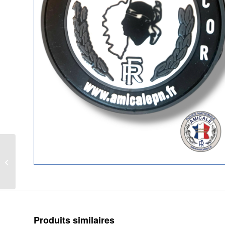
Ecusson Provence-
Alpes-Côte d’Azur
Amicale Police
Nationale
Produits similaires