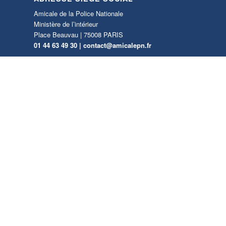
Amicale de la Police Nationale
Ministère de l’intérieur
Place Beauvau | 75008 PARIS
01 44 63 49 30 |
contact@amicalepn.fr