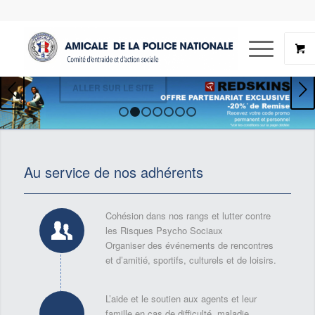
Suivant
ALLER SUR LE SITE
1
2
3
4
5
6
7
Au service de nos adhérents
Cohésion dans nos rangs et lutter contre
les Risques Psycho Sociaux
Organiser des événements de rencontres
et d’amitié, sportifs, culturels et de loisirs.
L’aide et le soutien aux agents et leur
famille en cas de difficulté, maladie,