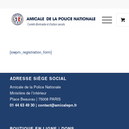
[swpm_registration_form]
ADRESSE SIÈGE SOCIAL
Amicale de la Police Nationale
Ministère de l’intérieur
Place Beauvau | 75008 PARIS
01 44 63 49 30 |
contact@amicalepn.fr
BOUTIQUE EN LIGNE | DONS