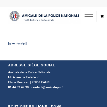
[give_receipt]
ADRESSE SIÈGE SOCIAL
Amicale de la Police Nationale
Ministère de l’intérieur
Place Beauvau | 75008 PARIS
01 44 63 49 30 |
contact@amicalepn.fr
BOUTIQUE EN LIGNE | DONS