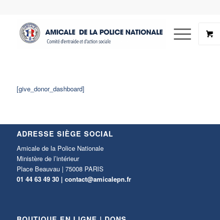
[give_donor_dashboard]
ADRESSE SIÈGE SOCIAL
Amicale de la Police Nationale
Ministère de l’intérieur
Place Beauvau | 75008 PARIS
01 44 63 49 30 |
contact@amicalepn.fr
BOUTIQUE EN LIGNE | DONS